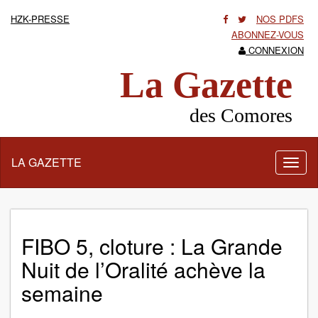
HZK-PRESSE
NOS PDFS
ABONNEZ-VOUS
CONNEXION
La Gazette
des Comores
LA GAZETTE
Activ
la
navig
FIBO 5, cloture : La Grande
Nuit de l’Oralité achève la
semaine