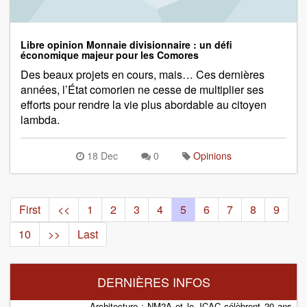
Libre opinion Monnaie divisionnaire : un défi
économique majeur pour les Comores
Des beaux projets en cours, mais… Ces dernières
années, l’État comorien ne cesse de multiplier ses
efforts pour rendre la vie plus abordable au citoyen
lambda.
18 Dec
0
Opinions
First
<<
1
2
3
4
5
6
7
8
9
10
>>
Last
DERNIÈRES INFOS
Architecture : NM2A et le JCAC célèbrent 20 ans