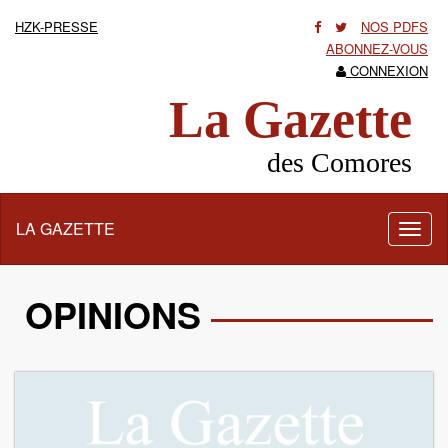
HZK-PRESSE
NOS PDFS
ABONNEZ-VOUS
CONNEXION
La Gazette
des Comores
LA GAZETTE
Activ
la
navig
OPINIONS