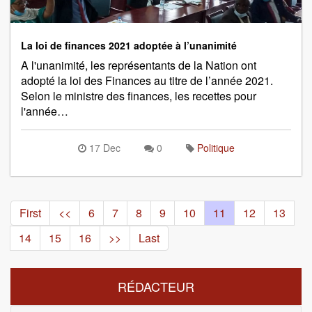
La loi de finances 2021 adoptée à l’unanimité
A l'unanimité, les représentants de la Nation ont
adopté la loi des Finances au titre de l’année 2021.
Selon le ministre des finances, les recettes pour
l'année…
17 Dec
0
Politique
First
<<
6
7
8
9
10
11
12
13
14
15
16
>>
Last
RÉDACTEUR