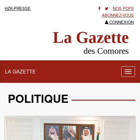
HZK-PRESSE
NOS PDFS
ABONNEZ-VOUS
CONNEXION
La Gazette
des Comores
LA GAZETTE
Activ
la
navig
POLITIQUE