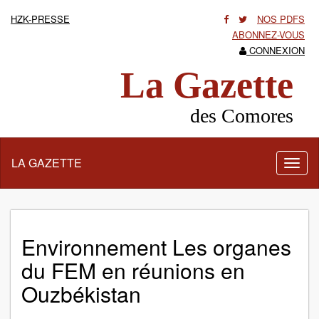
HZK-PRESSE
NOS PDFS
ABONNEZ-VOUS
CONNEXION
La Gazette
des Comores
LA GAZETTE
Activ
la
navig
Environnement Les organes
du FEM en réunions en
Ouzbékistan