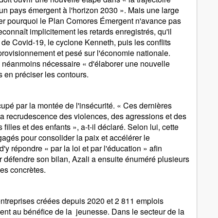
n pays émergent à l'horizon 2030 ». Mais une large
quer pourquoi le Plan Comores Émergent n'avance pas
connaît implicitement les retards enregistrés, qu'il
 de Covid-19, le cyclone Kenneth, puis les conflits
provisionnement et pesé sur l'économie nationale.
e néanmoins nécessaire « d'élaborer une nouvelle
s en préciser les contours.
cupé par la montée de l'insécurité. « Ces dernières
la recrudescence des violences, des agressions et des
illes et des enfants », a-t-il déclaré. Selon lui, cette
gagés pour consolider la paix et accélérer le
 répondre « par la loi et par l'éducation » afin
r défendre son bilan, Azali a ensuite énuméré plusieurs
es concrètes.
 entreprises créées depuis 2020 et 2 811 emplois
ent au bénéfice de la jeunesse. Dans le secteur de la