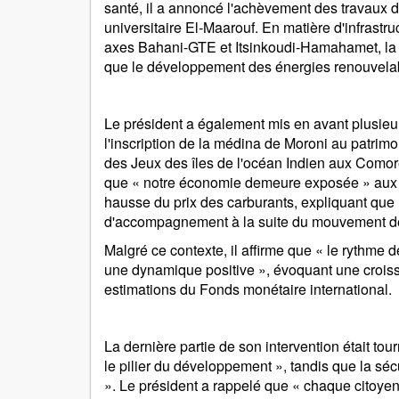
santé, il a annoncé l'achèvement des travaux d
universitaire El-Maarouf. En matière d'infrastruc
axes Bahani-GTE et Itsinkoudi-Hamahamet, la m
que le développement des énergies renouvela
Le président a également mis en avant plusieur
l'inscription de la médina de Moroni au patri
des Jeux des îles de l'océan Indien aux Comore
que « notre économie demeure exposée » aux ch
hausse du prix des carburants, expliquant que
d'accompagnement à la suite du mouvement de
Malgré ce contexte, il affirme que « le rythme d
une dynamique positive », évoquant une crois
estimations du Fonds monétaire international.
La dernière partie de son intervention était to
le pilier du développement », tandis que la sé
». Le président a rappelé que « chaque citoyen