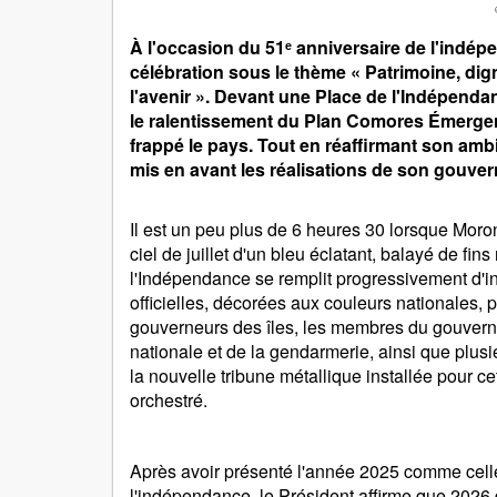
À l'occasion du 51ᵉ anniversaire de l'indép
célébration sous le thème « Patrimoine, dig
l'avenir ». Devant une Place de l'Indépendan
le ralentissement du Plan Comores Émergent
frappé le pays. Tout en réaffirmant son amb
mis en avant les réalisations de son gouver
Il est un peu plus de 6 heures 30 lorsque Moron
ciel de juillet d'un bleu éclatant, balayé de fin
l'Indépendance se remplit progressivement d'in
officielles, décorées aux couleurs nationales, p
gouverneurs des îles, les membres du gouvern
nationale et de la gendarmerie, ainsi que plus
la nouvelle tribune métallique installée pour c
orchestré.
Après avoir présenté l'année 2025 comme celle
l'indépendance, le Président affirme que 2026 d