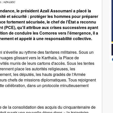
© : HZK-LGDC
endance, le président Azali Assoumani a placé la
nité et sécurité : protéger les hommes pour préparer
ce fortement sécurisée, le chef de l'État a reconnu
 (PCE), qu'il attribue aux crises successives ayant
ition de conduire les Comores vers l'émergence, il a
nement et appelé à une responsabilité collective.
i s'éveille au rythme des fanfares militaires. Sous un
s nuages glissant vers le Karthala, la Place de
vités munis de leurs cartons d'accès. Sous les tentes
rennent place les autorités religieuses, les
ement, les députés, les hauts gradés de l'Armée
ieurs chefs de missions diplomatiques. Tous rejoignent
ette célébration, dans un protocole minutieusement
 de la consolidation des acquis du cinquantenaire de
oit ouvrir une nouvelle étape dans « la trajectoire