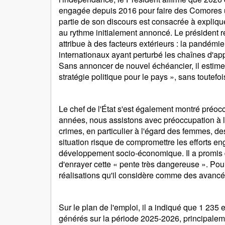
engagée depuis 2016 pour faire des Comores u
partie de son discours est consacrée à expli
au rythme initialement annoncé. Le président re
attribue à des facteurs extérieurs : la pandémie
internationaux ayant perturbé les chaînes d'ap
Sans annoncer de nouvel échéancier, il estim
stratégie politique pour le pays », sans toutefoi
Le chef de l'État s'est également montré préoc
années, nous assistons avec préoccupation à 
crimes, en particulier à l'égard des femmes, des f
situation risque de compromettre les efforts en
développement socio-économique. Il a promis d'y
d'enrayer cette « pente très dangereuse ». Pou
réalisations qu'il considère comme des avancé
Sur le plan de l'emploi, il a indiqué que 1 235
générés sur la période 2025-2026, principalem