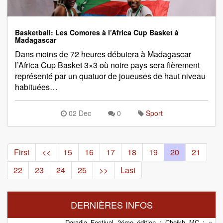
Basketball: Les Comores à l’Africa Cup Basket à
Madagascar
Dans moins de 72 heures débutera à Madagascar
l’Africa Cup Basket 3×3 où notre pays sera fièrement
représenté par un quatuor de joueuses de haut niveau
habituées…
02 Dec
0
Sport
First
<<
15
16
17
18
19
20
21
22
23
24
25
>>
Last
DERNIÈRES INFOS
Daradja Festival 2éme édition : Cheikh MC : «